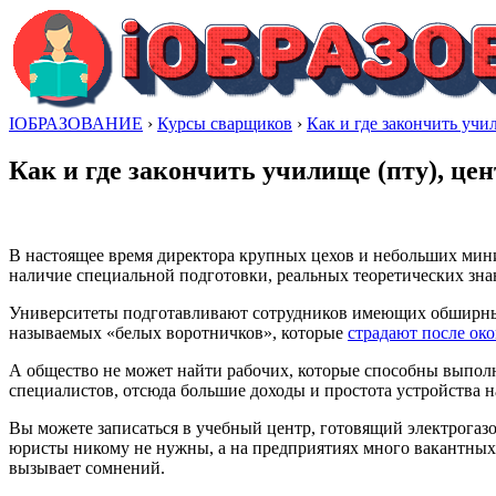
IОБРАЗОВАНИЕ
›
Курсы сварщиков
›
Как и где закончить учи
Как и где закончить училище (пту), це
В настоящее время директора крупных цехов и небольших мини
наличие специальной подготовки, реальных теоретических зна
Университеты подготавливают сотрудников имеющих обширные 
называемых «белых воротничков», которые
страдают после ок
А общество не может найти рабочих, которые способны выполн
специалистов, отсюда большие доходы и простота устройства на
Вы можете записаться в учебный центр, готовящий электрогазо
юристы никому не нужны, а на предприятиях много вакантных м
вызывает сомнений.