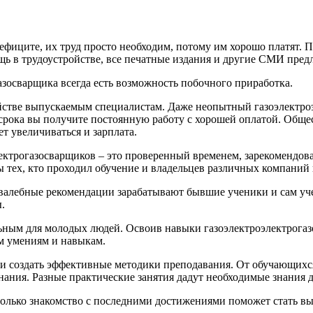
ефиците, их труд просто необходим, потому им хорошо платят. 
ь в трудоустройстве, все печатные издания и другие СМИ пред
азосварщика всегда есть возможность побочного приработка.
йстве выпускаемым специалистам. Даже неопытный газоэлектроэ
срока вы получите постоянную работу с хорошей оплатой. Общес
ет увеличиваться и зарплата.
ектрогазосварщиков – это проверенный временем, зарекомендо
ы тех, кто проходил обучение и владельцев различных компаний
 Хвалебные рекомендации зарабатывают бывшие ученики и сам у
.
ным для молодых людей. Освоив навыки газоэлектроэлектрогазо
им умениям и навыкам.
ли создать эффективные методики преподавания. От обучающихс
ния. Разные практические занятия дадут необходимые знания дл
только знакомство с последними достижениями поможет стать в