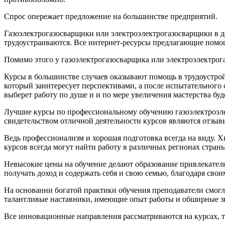
Спрос опережает предложение на большинстве предприятий.
Газоэлектрогазосварщики или электроэлектрогазосварщики в д
трудоустраиваются. Все интернет-ресурсы предлагающие помощ
Помимо этого у газоэлектрогазосварщика или электроэлектрог
Курсы в большинстве случаев оказывают помощь в трудоустро
который заинтересует перспективами, а после испытательного 
выберет работу по душе и и по мере увеличения мастерства буд
Лучшие курсы по профессиональному обучению газоэлектроэл
свидетельством отличной деятельности курсов являются отзыв
Ведь профессионализм и хорошая подготовка всегда на виду.
курсов всегда могут найти работу в различных регионах страны
Невысокие цены на обучение делают образование привлекатель
получать доход и содержать себя и свою семью, благодаря сво
На основании богатой практики обучения преподаватели смог
талантливые наставники, имеющие опыт работы и обширные зна
Все инновационные направления рассматриваются на курсах, 