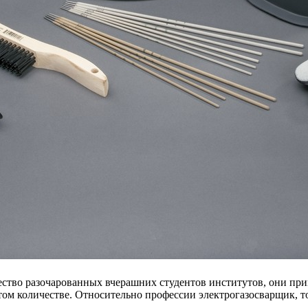
ество разочарованных вчерашних студентов институтов, они пр
 том количестве. Относительно профессии электрогазосварщик, 