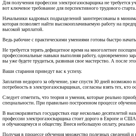
Для получения профессии электрогазосварщика не требуется уч
вот ключевое требование для перспективного трудового старта.
Начальники кадровых подразделений заинтересованы в минимал
которая позволяет найти высокооплачиваемую работу на предпр
высокой зарплатой.
Ведь рабочие с практическими умениями готовы быстро начать 
Не требуется терять дефицитное время на многолетнее посещен
профессиональные навыки выполняя работу, одновременно зараб
вы уже будете трудиться, развивая свое мастерство. А после э
Ваши старания приведут вас к успеху.
Заплатив недорого за обучение, уже спустя 30 дней возможно 
потребность в электрогазосварщиках, согласны взять тех, кто 
Следует отметить, что теория и умения, которые реально приобр
специальности. При правильно построенном процессе обучения 
В высокоразвитых государствах еще несколько десятилетий наз
профессии электрогазосварщика стоит дорого в Европе и США. 
и обучающемуся и обществу. Внеся небольшую оплату, реально 
Получая в процессе обучения множество полезных сведений и 