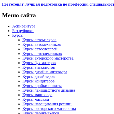
Где готовят, лучшая подготовка по профессии, специальнос
Меню сайта
Аспирантура
Без рубрики
Курсы
Курсы автомаляров
Курсы автомехаников
Курсы автослесарей
Курсы автоэлектриков
Курсы актерского мастерства
Курсы бухгалтеров
Курсы визажистов
Курсы дизайна интерьера
Курсы дизайнеров
Курсы кондитеров
Курсы кройки и шитья
Курсы ландшафтного дизайна
Курсы маникюра
Курсы массажа
Курсы наращивания ресниц
Курсы ораторского мастерства
Курсы парикмахеров