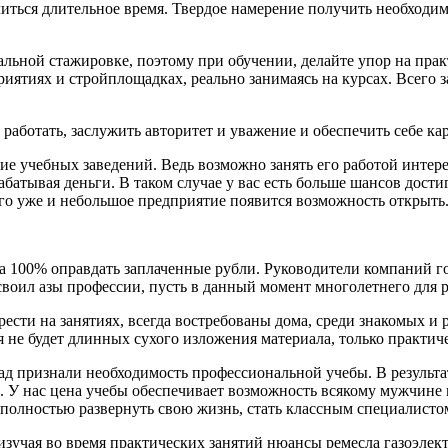
иться длительное время. Твердое намерение получить необходим
ьной стажировке, поэтому при обучении, делайте упор на прак
иятиях и стройплощадках, реально занимаясь на курсах. Всего з
работать, заслужить авторитет и уважение и обеспечить себе ка
ие учебных заведений. Ведь возможно занять его работой интере
атывая деньги. В таком случае у вас есть больше шансов достиг
того уже и небольшое предприятие появится возможность открыть
на 100% оправдать заплаченные рубли. Руководители компаний г
освоил азы профессии, пусть в данный момент многолетнего для 
ести на занятиях, всегда востребованы дома, среди знакомых и р
не будет длинных сухого изложения материала, только практиче
ад признали необходимость профессиональной учебы. В результа
У нас цена учебы обеспечивает возможность всякому мужчине пр
полностью развернуть свою жизнь, стать классным специалистом
изучая во время практических занятий нюансы ремесла газоэлек