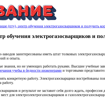
лище (пту), центр обучения электрогазосварщиков и получить ко
нтр обучения электрогазосварщиков и по
-заводов заинтересованы иметь штат толковых электрогазосвар
ний и опыта.
знания, но не умеющих работать руками. Высшие учебные завед
ончания учебы в бедности инженерами
и торговыми представите
ять конкретную работу. Электрогазосварщики востребованы пов
 работу.
сварщиков и результат не заставит себя долго ждать, профессия
ест для электроэлектрогазосварщиков и газоэлектрогазосварщик