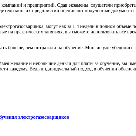
 компаний и предприятий. Сдав экзамены, слушатели приобретаю
одители многих предприятий оценивают полученные документы 
ектрогазосварщика, могут как за 1-4 недели в полном объеме по
ые на практических занятиях, вы сможете использовать все время
тать больше, чем потратили на обучение. Многие уже убедилис
Имея желание и небольшие деньги для платы за обучение, вы име
ности каждому. Ведь индивидуальный подход в обучении обеспеч
обучения электрогазосварщиков