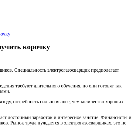
рочку
лучить корочку
щиков. Специальность электрогазосварщик предполагает
ения требуют длительного обучения, но они готовят так
лями.
сюду, потребность сильно вышее, чем количество хороших
 даст достойный заработок и интересное занятие. Финансисты и
ов. Рынок труда нуждается в электрогазосварщиках, это не