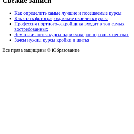
Свежие записи
Как определить самые лучшие и посещаемые курсы
Как стать фотографом, какие окончить курсы
Профессия портного-закройщика входит в топ самых
востребованных
Чем отличаются курсы парикмахеров в разных центрах
Зачем нужны курсы кройки и шитья
Все права защищены © iОбразование