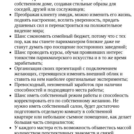
собственном доме, создавая стильные образы для
соседей, друзей или сослуживцев;
Преображая клиенту имидж, можно изменить его жизнь,
поднять настроение, вселить уверенность, придать
душевных сил и перенастроиться на положительное
видение мира;
Шанс сэкономить семейный бюджет, потому что с тех
пор, как вы станете парикмахером близкие даже не
станут думать про посещение посторонних заведений;
Шанс проводить курсы, обучая проявивших интерес
тонкостям парикмахерского искусства и в то же время
зарабатывать;
Организация своих презентаций с подключением
желающих, стремящихся изменять внешний облик и
ставить на нем наиболее оригинальные эксперименты;
Превосходный, неизменный заработок при наличии
способностей и подходящего места работы;
Шанс иметь собственный режим работы и способность
корректировать его по собственному желанию. Не
нужно иметь собственный салон, будет достаточно
подготовить отдельную комнату в собственной
квартире или небольшое съемное помещение, как делает
большая часть специалистов;
У каждого мастера есть возможность обзавестись массой
количеством перспективных знакомств и связей,