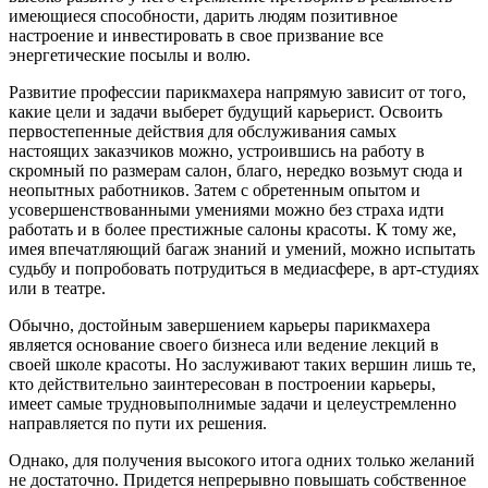
имеющиеся способности, дарить людям позитивное
настроение и инвестировать в свое призвание все
энергетические посылы и волю.
Развитие профессии парикмахера напрямую зависит от того,
какие цели и задачи выберет будущий карьерист. Освоить
первостепенные действия для обслуживания самых
настоящих заказчиков можно, устроившись на работу в
скромный по размерам салон, благо, нередко возьмут сюда и
неопытных работников. Затем с обретенным опытом и
усовершенствованными умениями можно без страха идти
работать и в более престижные салоны красоты. К тому же,
имея впечатляющий багаж знаний и умений, можно испытать
судьбу и попробовать потрудиться в медиасфере, в арт-студиях
или в театре.
Обычно, достойным завершением карьеры парикмахера
является основание своего бизнеса или ведение лекций в
своей школе красоты. Но заслуживают таких вершин лишь те,
кто действительно заинтересован в построении карьеры,
имеет самые трудновыполнимые задачи и целеустремленно
направляется по пути их решения.
Однако, для получения высокого итога одних только желаний
не достаточно. Придется непрерывно повышать собственное