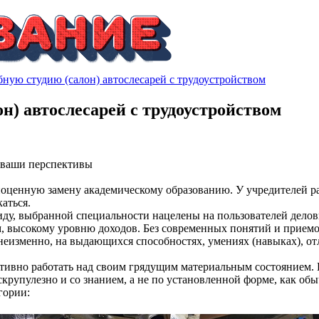
бную студию (салон) автослесарей с трудоустройством
он) автослесарей с трудоустройством
, ваши перспективы
енную замену академическому образованию. У учредителей разл
каться.
у, выбранной специальности нацелены на пользователей делов
, высокому уровню доходов. Без современных понятий и приемов
 неизменно, на выдающихся способностях, умениях (навыках), 
ивно работать над своим грядущим материальным состоянием. К
упулезно и со знанием, а не по установленной форме, как обыч
гории: