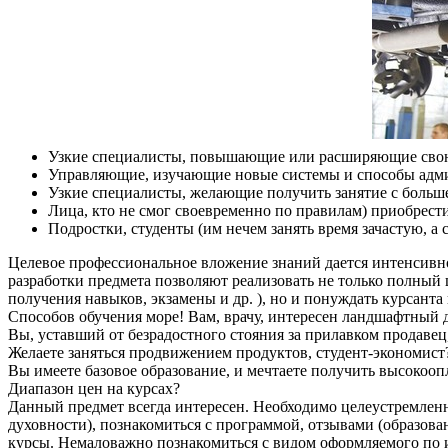
Узкие специалисты, повышающие или расширяющие сво
Управляющие, изучающие новые системы и способы адм
Узкие специалисты, желающие получить занятие с больш
Лица, кто не смог своевременно по правилам) приобрест
Подростки, студенты (им нечем занять время зачастую, а
Целевое профессиональное вложение знаний дается интенсивно,
разработки предмета позволяют реализовать не только полный 
получения навыков, экзамены и др. ), но и понуждать курсант
Способов обучения море! Вам, врачу, интересен ландшафтный 
Вы, уставший от безрадостного стояния за прилавком продавец
Желаете заняться продвижением продуктов, студент-экономис
Вы имеете базовое образование, и мечтаете получить высокоо
Диапазон цен на курсах?
Данный предмет всегда интересен. Необходимо целеустремленно
духовности), познакомиться с программой, отзывами (образов
курсы. Немаловажно познакомиться с видом оформляемого по ито