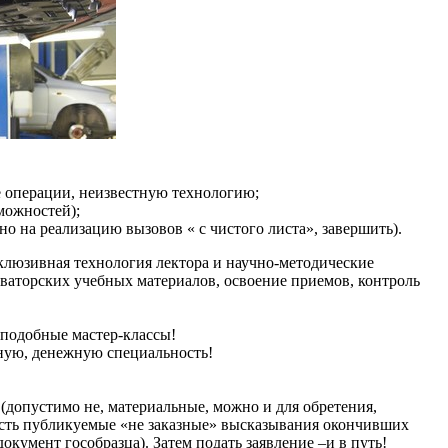
 операции, неизвестную технологию;
можностей);
о на реализацию вызовов « с чистого листа», завершить).
склюзивная технология лектора и научно-методические
оваторских учебных материалов, освоение приемов, контроль
 подобные мастер-классы!
жную, денежную специальность!
(допустимо не, материальные, можно и для обретения,
честь публикуемые «не заказные» высказывания окончивших
кумент гособразца). Затем подать заявление –и в путь!