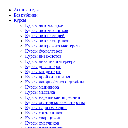
Аспирантура
Без рубрики
Курсы
Курсы автомаляров
Курсы автомехаников
Курсы автослесарей
Курсы автоэлектриков
Курсы актерского мастерства
Курсы бухгалтеров
Курсы визажистов
Курсы дизайна интерьера
Курсы дизайнеров
Курсы кондитеров
Курсы кройки и шитья
Курсы ландшафтного дизайна
Курсы маникюра
Курсы массажа
Курсы наращивания ресниц
Курсы ораторского мастерства
Курсы парикмахеров
Курсы сантехников
Курсы сварщиков
Курсы сметчиков