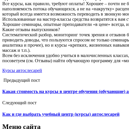
Все курсы, как правило, требуют оплаты! Хорошее – почти не 
наполняемость потока обучающихся, а не на «накрутку» расцено
который всегда имеется возможность переводить в звонкую мон
Использованные на мастер-классы средства возвратятся к вам 
Хорошие семинары, опытные преподаватели «в цене» всегда, их
Какие отзывы выпускников?
Систематический разбор, мониторинг точек зрения и отзывов 
приводить доводы, что пользуются спросом не только семинары
аналитика и прочее), но и курсы «крепких, жизненных навыков
массаж и т.п.).
Всем без исключения удобно учиться в малочисленных классах
посоветуем (см. Отзывы) найти обучающую программу для «мо
Курсы автослесарей
Предыдущий пост
Какая стоимость на курсы в центре обучения (обучающие) а
Следующий пост
Как и где выбрать учебный центр (курсы) автослесарей
Меню сайта