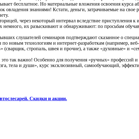
бывает бесплатное. Но материальные вложения освоения курса а
к овладения знаниями! Кстати, деньги, затрачиваемые на свое р
ету.
сторицей, через некоторый интервал вследствие приступления к
 немного, их разыскивают и обнаруживают: по просьбам обучавш
бывших слушателей семинаров подтверждают сказанное о специа
 по новым технологиям и интернет-разработкам (например, веб-
» (сварщик, стропаль, швея и прочие), а также «духовные» и «с
, это так важно! Особенно для получения «ручных» профессий и
зга, тела и души», курс эксклюзивный, самообучающий, эффек
втослесарей. Скидки и акции.