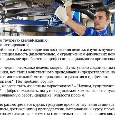
ю трудовую квалификацию;
инистрирования;
ей оплатой и желающие для достижения цели аж изучить лучшие
и специальность (включительно, с ограничением физических воз
 специальное приобретение профессии специальности организован
 неделя, несколько недель, квартал. Пунктуально созданная эк
цикл, все этапы качественного преподавания (предоставление н
а к самостоятельной мотивированности развития в профессии.
дизайн? –Нет проблем, обучим.
, желаете стать известным маркетологом? – Научим, существуют
т? – Добро пожаловать, попутно с дипломом химика освоите ну
плачиваемую работу сварщика? Милости просим!
 рассмотреть все курсы, грядущие проки от изучения семинара 
анием, достижениями) преподавателя, материалами к курсу, про
гам слушания, документа (свидетельство, справка, лицензия, до