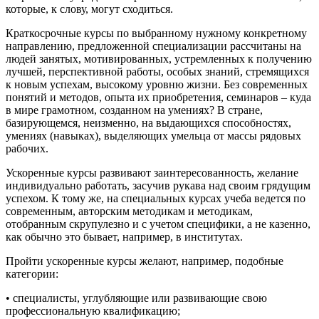
которые, к слову, могут сходиться.
Краткосрочные курсы по выбранному нужному конкретному
направлению, предложенной специализации рассчитаны на
людей занятых, мотивированных, устремленных к получению
лучшей, перспективной работы, особых знаний, стремящихся
к новым успехам, высокому уровню жизни. Без современных
понятий и методов, опыта их приобретения, семинаров – куда
в мире грамотном, созданном на умениях? В стране,
базирующемся, неизменно, на выдающихся способностях,
умениях (навыках), выделяющих умельца от массы рядовых
рабочих.
Ускоренные курсы развивают заинтересованность, желание
индивидуально работать, засучив рукава над своим грядущим
успехом. К тому же, на специальных курсах учеба ведется по
современным, авторским методикам и методикам,
отобранным скрупулезно и с учетом специфики, а не казенно,
как обычно это бывает, например, в институтах.
Пройти ускоренные курсы желают, например, подобные
категории:
• специалисты, углубляющие или развивающие свою
профессиональную квалификацию;