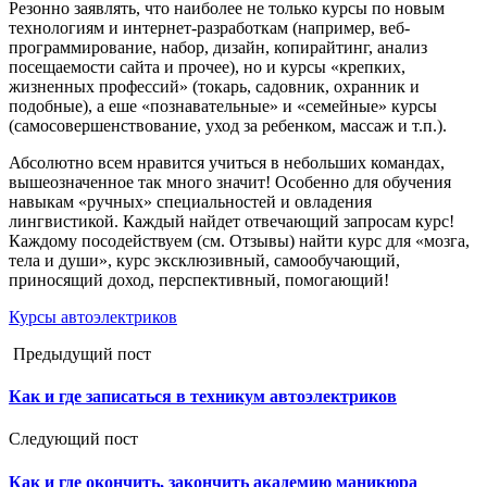
Резонно заявлять, что наиболее не только курсы по новым
технологиям и интернет-разработкам (например, веб-
программирование, набор, дизайн, копирайтинг, анализ
посещаемости сайта и прочее), но и курсы «крепких,
жизненных профессий» (токарь, садовник, охранник и
подобные), а еше «познавательные» и «семейные» курсы
(самосовершенствование, уход за ребенком, массаж и т.п.).
Абсолютно всем нравится учиться в небольших командах,
вышеозначенное так много значит! Особенно для обучения
навыкам «ручных» специальностей и овладения
лингвистикой. Каждый найдет отвечающий запросам курс!
Каждому посодействуем (см. Отзывы) найти курс для «мозга,
тела и души», курс эксклюзивный, самообучающий,
приносящий доход, перспективный, помогающий!
Курсы автоэлектриков
Предыдущий пост
Как и где записаться в техникум автоэлектриков
Следующий пост
Как и где окончить, закончить академию маникюра