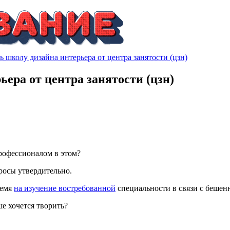
ь школу дизайна интерьера от центра занятости (цзн)
ьера от центра занятости (цзн)
профессионалом в этом?
росы утвердительно.
ремя
на изучение востребованной
специальности в связи с беше
ше хочется творить?