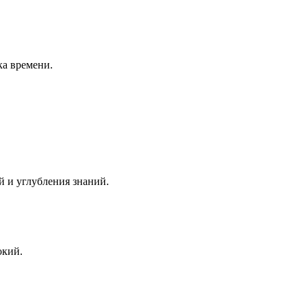
ка времени.
й и углубления знаний.
окий.