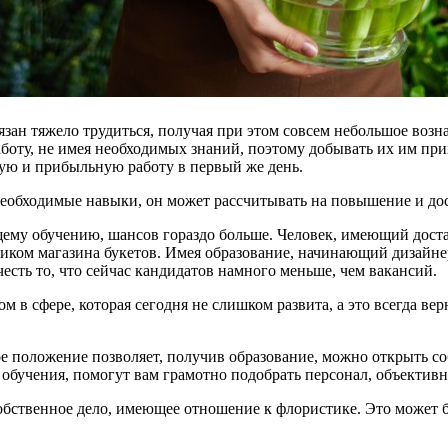
язан тяжело трудиться, получая при этом совсем небольшое возн
аботу, не имея необходимых знаний, поэтому добывать их им пр
ную и прибыльную работу в первый же день.
необходимые навыки, он может рассчитывать на повышение и дос
ющему обучению, шансов гораздо больше. Человек, имеющий дос
ником магазина букетов. Имея образование, начинающий дизайн
есть то, что сейчас кандидатов намного меньше, чем вакансий.
м в сфере, которая сегодня не слишком развита, а это всегда вер
е положение позволяет, получив образование, можно открыть со
 обучения, помогут вам грамотно подобрать персонал, объективно
обственное дело, имеющее отношение к флористике. Это может б