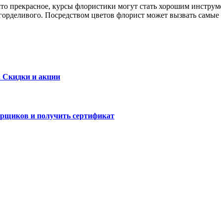
что прекрасное, курсы флористики могут стать хорошим инструм
 горделивого. Посредством цветов флорист может вызвать самые
. Скидки и акции
варщиков и получить сертификат