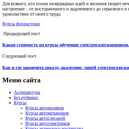
Для всякого, кто полон незаурядных идей и желания творит не
настроение – от восторженного и задумчивого до серьезного и
удовольствие от своего труда.
Курсы флористики
Предыдущий пост
Какая стоимость на курсы обучения электрогазосварщиков
Следующий пост
Как и где закончить школу, академию, лицей электрогазос
Меню сайта
Аспирантура
Без рубрики
Курсы
Курсы автомаляров
Курсы автомехаников
Курсы автослесарей
Курсы автоэлектриков
Курсы актерского мастерства