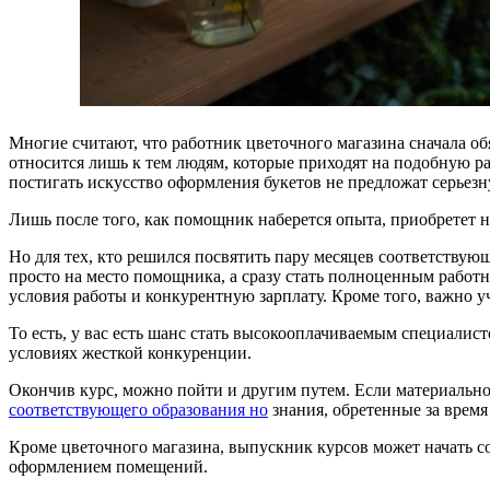
Многие считают, что работник цветочного магазина сначала об
относится лишь к тем людям, которые приходят на подобную р
постигать искусство оформления букетов не предложат серьез
Лишь после того, как помощник наберется опыта, приобретет 
Но для тех, кто решился посвятить пару месяцев соответству
просто на место помощника, а сразу стать полноценным работ
условия работы и конкурентную зарплату. Кроме того, важно уч
То есть, у вас есть шанс стать высокооплачиваемым специалисто
условиях жесткой конкуренции.
Окончив курс, можно пойти и другим путем. Если материально
соответствующего образования но
знания, обретенные за время
Кроме цветочного магазина, выпускник курсов может начать с
оформлением помещений.