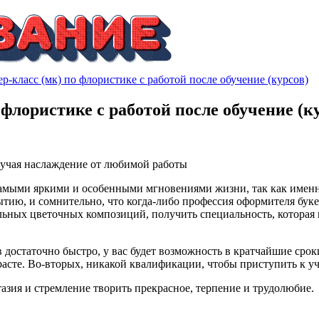
ер-класс (мк) по флористике с работой после обучение (курсов)
 флористике с работой после обучение (к
лучая наслаждение от любимой работы
самыми яркими и особенными мгновениями жизни, так как именн
ытию, и сомнительно, что когда-либо профессия оформителя буке
льных цветочных композиций, получить специальность, которая в
 достаточно быстро, у вас будет возможность в кратчайшие ср
асте. Во-вторых, никакой квалификации, чтобы приступить к уче
тазия и стремление творить прекрасное, терпение и трудолюбие.