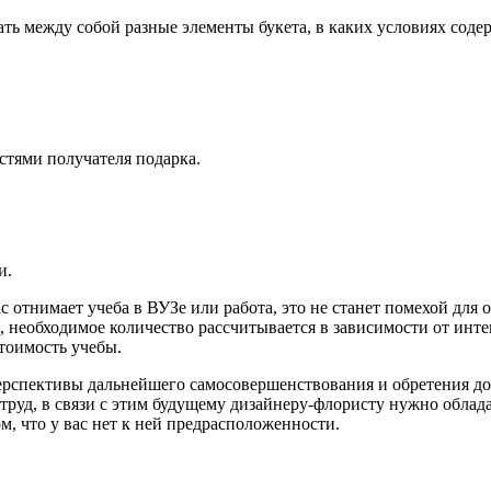
ь между собой разные элементы букета, в каких условиях содерж
стями получателя подарка.
и.
с отнимает учеба в ВУЗе или работа, это не станет помехой для
ов, необходимое количество рассчитывается в зависимости от и
стоимость учебы.
рспективы дальнейшего самосовершенствования и обретения дост
руд, в связи с этим будущему дизайнеру-флористу нужно облада
м, что у вас нет к ней предрасположенности.