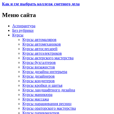
Как и где выбрать колледж сметного дела
Меню сайта
Аспирантура
Без рубрики
Курсы
Курсы автомаляров
Курсы автомехаников
Курсы автослесарей
Курсы автоэлектриков
Курсы актерского мастерства
Курсы бухгалтеров
Курсы визажистов
Курсы дизайна интерьера
Курсы дизайнеров
Курсы кондитеров
Курсы кройки и шитья
Курсы ландшафтного дизайна
Курсы маникюра
Курсы массажа
Курсы наращивания ресниц
Курсы ораторского мастерства
Курсы парикмахеров