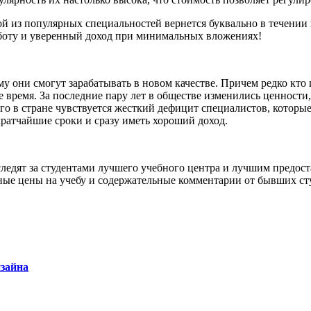
й из популярных специальностей вернется буквально в течени
боту и уверенный доход при минимальных вложениях!
 они смогут зарабатывать в новом качестве. Причем редко кто 
ее время. За последние пару лет в обществе изменились ценнос
го в стране чувствуется жесткий дефицит специалистов, которые
ратчайшие сроки и сразу иметь хороший доход.
дят за студентами лучшего учебного центра и лучшим предостав
пные цены на учебу и содержательные комментарии от бывших с
изайна