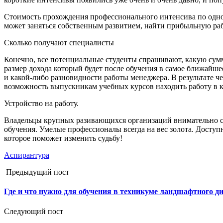
Стоимость прохождения профессионального интенсива по одно
может заняться собственным развитием, найти прибыльную ра
Сколько получают специалисты
Конечно, все потенциальные студенты спрашивают, какую сумму
размер дохода который будет после обучения в самое ближайш
и какой-либо разновидности работы менеджера. В результате че
возможность выпускникам учебных курсов находить работу в к
Устройство на работу.
Владельцы крупных разивающихся организаций внимательно сле
обучения. Умелые профессионалы всегда на вес золота. Досту
которое поможет изменить судьбу!
Аспирантура
Предыдущий пост
Где и что нужно для обучения в техникуме ландшафтного д
Следующий пост