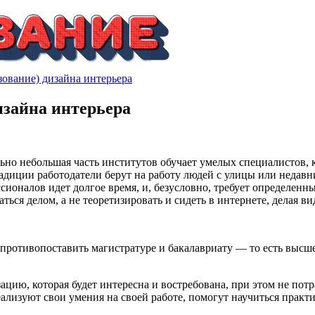
азование) дизайна интерьера
дизайна интерьера
льно небольшая часть институтов обучает умелых специалистов
традиции работодатели берут на работу людей с улицы или недав
сионалов идет долгое время, и, безусловно, требует определенн
ться делом, а не теоретизировать и сидеть в интернете, делая вид
 противопоставить магистратуре и бакалавриату — то есть высш
ию, которая будет интересна и востребована, при этом не потр
ализуют свои умения на своей работе, помогут научиться практ