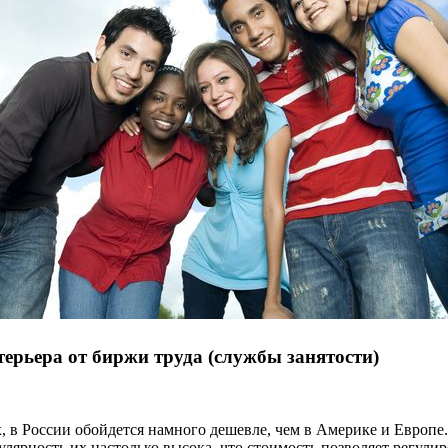
терьера от биржи труда (службы занятости)
, в России обойдется намного дешевле, чем в Америке и Европе
лярность их настолько высока, что стоимость позволяет регулир