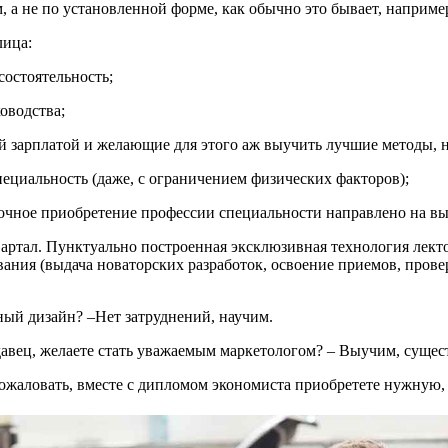
 а не по установленной форме, как обычно это бывает, например
лица:
остоятельность;
оводства;
й зарплатой и желающие для этого аж выучить лучшие методы, 
специальность (даже, с ограничением физических факторов);
срочное приобретение профессии специальности направлено на вы
квартал. Пунктуально построенная эксклюзивная технология лект
вания (выдача новаторских разработок, освоение приемов, провер
ый дизайн? –Нет затруднений, научим.
давец, желаете стать уважаемым маркетологом? – Выучим, суще
пожаловать, вместе с дипломом экономиста приобретете нужную