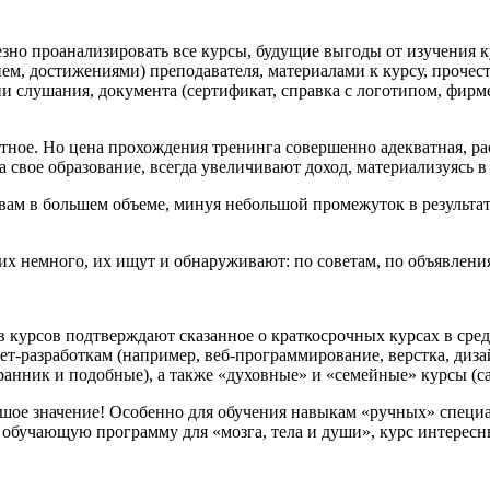
но проанализировать все курсы, будущие выгоды от изучения ку
ием, достижениями) преподавателя, материалами к курсу, проче
 слушания, документа (сертификат, справка с логотипом, фирм
атное. Но цена прохождения тренинга совершенно адекватная, ра
а свое образование, всегда увеличивают доход, материализуясь в
 вам в большем объеме, минуя небольшой промежуток в результа
х немного, их ищут и обнаруживают: по советам, по объявления
 курсов подтверждают сказанное о краткосрочных курсах в сре
т-разработкам (например, веб-программирование, верстка, дизай
анник и подобные), а также «духовные» и «семейные» курсы (са
льшое значение! Особенно для обучения навыкам «ручных» спец
ь обучающую программу для «мозга, тела и души», курс интере