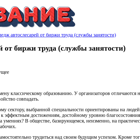
ледж автослесарей от биржи труда (службы занятости)
й от биржи труда (службы занятости)
ущее
ну классическому образованию. У организаторов отличаются не 
войство совпадать.
у сектору, выбранной специальности ориентированы на людей 
 к эффектным достижениям, достойному уровню благосостояния.
на умениях? В обществе, базирующемся, неизменно, на практиче
абочих.
самостоятельно трудиться над своим будущим успехом. Кроме то