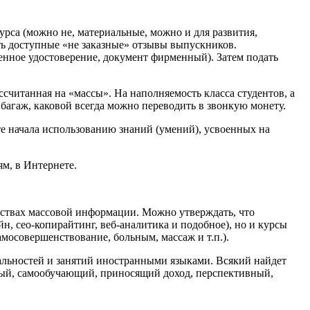
рса (можно не, материальные, можно и для развития,
сть доступные «не заказные» отзывы выпускников.
енное удостоверение, документ фирменный). Затем подать
ссчитанная на «массы». На наполняемость класса студентов, а
 багаж, каковой всегда можно переводить в звонкую монету.
те начала использованию знаний (умений), усвоенных на
м, в Интернете.
дствах массовой информации. Можно утверждать, что
н, сео-копирайтинг, веб-аналитика и подобное), но и курсы
мосовершенствование, больным, массаж и т.п.).
иальностей и занятий иностранными языками. Всякий найдет
сный, самообучающий, приносящий доход, перспективный,