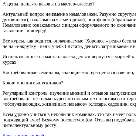
А цены, цены-то каковы на мастер-классах?
Актуальный вопрос неизменно немаловажен. Разумно скрупулез
духовности), ознакомиться с методикой, портфолио (образован
Немаловажно ознакомиться с видом оформляемого по окончании
заявление –и вперед!
Все курсы, как водится, оплачиваемые! Хорошее – редко беспл
не на «накрутку» цены учебы! Кстати, деньги, затрачиваемые н
Использованные на мастер-классы деньги вернутся с маржей к
курсах.
Востребованные семинары, знающие мастера ценятся извечно, и
Какие мнения выпускников?
Регулярный контроль, изучение мнений и отзывов выпускников
востребованы не только курсы по новым технологиям и интерне
«обслуживающих, жизненных навыков» (слесарь, садовник, охр
Всем удобно учиться в небольших командах, это так имеет бо
подходящий курс! Всякому посоветуем (см. Отзывы) подобрат
интеллектуальному росту!
Курсы автослесарей