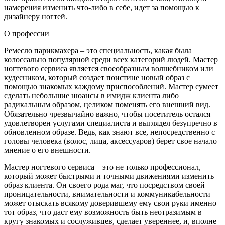
намерения изменить что-либо в себе, идет за помощью к
дизайнеру ногтей.
О профессии
Ремесло парикмахера – это специальность, какая была
колоссально популярной среди всех категорий людей. Мастер
ногтевого сервиса является своеобразным волшебником или
кудесником, который создает поистине новый образ с
помощью знакомых каждому приспособлений. Мастер сумеет
сделать небольшие нюансы в имидж клиента либо
радикальным образом, целиком поменять его внешний вид.
Обязательно чрезвычайно важно, чтобы посетитель остался
удовлетворен услугами специалиста и выглядел безупречно в
обновленном образе. Ведь, как знают все, непосредственно с
головы человека (волос, лица, аксессуаров) берет свое начало
мнение о его внешности.
Мастер ногтевого сервиса – это не только профессионал,
который может быстрыми и точными движениями изменить
образ клиента. Он своего рода маг, что посредством своей
проницательности, внимательности и коммуникабельности
может отыскать всякому доверившему ему свои руки именно
тот образ, что даст ему возможность быть неотразимым в
кругу знакомых и сослуживцев, сделает увереннее, и, вполне