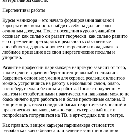
материальном смысле.
Перспективы работы
Курсы маникюра – это начало формирования завидной
карьеры и возможность снабдить себя на долгие годы
отличным доходом. После посещения курсов учащийся
осознает, как сильно он развит творчески, как сильно развито
его стремление претворять в реальность собственные
способности, дарить хорошее настроение и вкладывать в
любимое призвание все свои энергетические посылы и
упорство.
Развитие профессии парикмахера напрямую зависит от того,
какие цели и задачи выберет потенциальный специалист.
Закрепить основные умения для сервиса реальных клиентов
можно, устроившись на работу в небольшой салон, благо,
часто берут туда и без опыта работы. После с полученным
опытом и отработанными практическими навыками можно не
боясь ничего идти работать и в более престижные салоны. В
конце концов, имея солидный багаж теоретических знаний и
практических навыков, можно сделать серьезный шаг и
попробовать потрудиться на ТВ, в арт-студиях или в театре.
Как правило, венцом карьеры парикмахера становится
разработка своего бизнеса или ведение занятий в личной