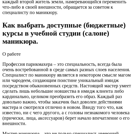
каждый второй житель земли, намеревающийся переменить
что-либо в своей внешности, обращается за советом к
специалисту по маникюру.
Как выбрать доступные (бюджетные)
курсы в учебной студии (салоне)
маникюра.
О работе
Профессия парикмахера – это специальность, всегда была
очень востребованной в среде самых разных слоев населения.
Специалист по маникюру является в некотором смысле магом
или чародеем, создающим поистине уникальный имидж
посредством обыкновенных средств. Настоящий мастер умеет
сделать лишь небольшие новшества в имидж клиента либо
кардинально, целиком преобразить его образ. Каждый раз
довольно важно, чтобы заказчик был доволен действиями
мастера и смотрелся отлично в новом. Ввиду того что, как
известно, ни с чего другого, а с головы незнакомого человека
(прически, лица, аксессуаров) берет начало впечатление о его
внешности.
Мастер маникюра – это не только специалист, имеющий