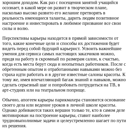
хорошим доходом. Как раз с посещения занятий учащийся
осознает, в какой мере он развит в творческом плане,
насколько высоко развито его желание претворять в
реальность имеющиеся таланты, дарить людям позитивное
настроение и инвестировать в любимое призвание все свои
силы и волю.
Перспективы карьеры находится в прямой зависимости от
того, какие конечные цели и способы их достижения будет
видеть перед собой будущий карьерист. Усвоить важнейшие
умения для сервиса самых настоящих заказчиков можно,
придя на работу в скромный по размерам салон, к счастью,
когда есть места берут сюда и неопытных работников. После с
обретенным опытом и отработанными навыками можно без
страха идти работать и в другие известные салоны красоты. К
тому же, имея впечатляющий багаж знаний и навыков, можно
сделать серьезный шаг и попробовать потрудиться на ТВ, в
арт-студиях или на театральном поприще.
Обычно, апогеем карьеры парикмахера становится основание
своего дела или ведение уроков в личной школе красоты.
Однако добиваются таких вершин только те, кто в самом деле
мотивирован на построение карьеры, ставит наиболее
трудновыполнимые задачи и целеустремленно шагает по пути
их решения.