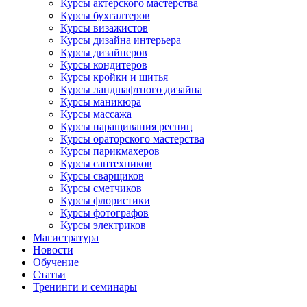
Курсы актерского мастерства
Курсы бухгалтеров
Курсы визажистов
Курсы дизайна интерьера
Курсы дизайнеров
Курсы кондитеров
Курсы кройки и шитья
Курсы ландшафтного дизайна
Курсы маникюра
Курсы массажа
Курсы наращивания ресниц
Курсы ораторского мастерства
Курсы парикмахеров
Курсы сантехников
Курсы сварщиков
Курсы сметчиков
Курсы флористики
Курсы фотографов
Курсы электриков
Магистратура
Новости
Обучение
Статьи
Тренинги и семинары