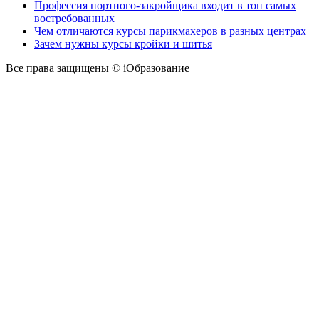
Профессия портного-закройщика входит в топ самых
востребованных
Чем отличаются курсы парикмахеров в разных центрах
Зачем нужны курсы кройки и шитья
Все права защищены © iОбразование