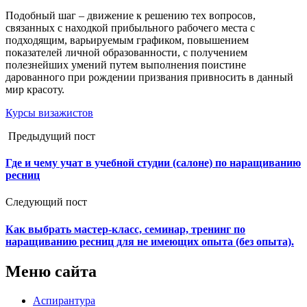
Подобный шаг – движение к решению тех вопросов,
связанных с находкой прибыльного рабочего места с
подходящим, варьируемым графиком, повышением
показателей личной образованности, с получением
полезнейших умений путем выполнения поистине
дарованного при рождении призвания привносить в данный
мир красоту.
Курсы визажистов
Предыдущий пост
Где и чему учат в учебной студии (салоне) по наращиванию
ресниц
Следующий пост
Как выбрать мастер-класс, семинар, тренинг по
наращиванию ресниц для не имеющих опыта (без опыта).
Меню сайта
Аспирантура