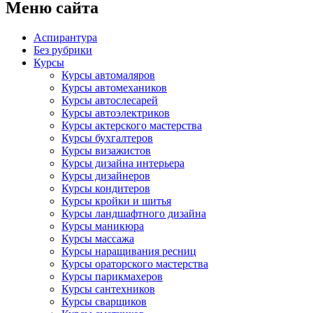
Меню сайта
Аспирантура
Без рубрики
Курсы
Курсы автомаляров
Курсы автомехаников
Курсы автослесарей
Курсы автоэлектриков
Курсы актерского мастерства
Курсы бухгалтеров
Курсы визажистов
Курсы дизайна интерьера
Курсы дизайнеров
Курсы кондитеров
Курсы кройки и шитья
Курсы ландшафтного дизайна
Курсы маникюра
Курсы массажа
Курсы наращивания ресниц
Курсы ораторского мастерства
Курсы парикмахеров
Курсы сантехников
Курсы сварщиков