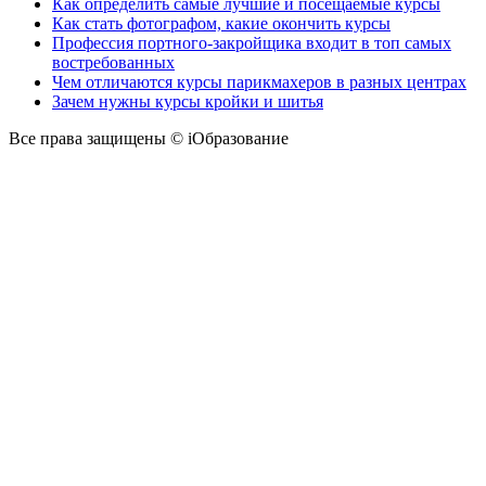
Как определить самые лучшие и посещаемые курсы
Как стать фотографом, какие окончить курсы
Профессия портного-закройщика входит в топ самых
востребованных
Чем отличаются курсы парикмахеров в разных центрах
Зачем нужны курсы кройки и шитья
Все права защищены © iОбразование