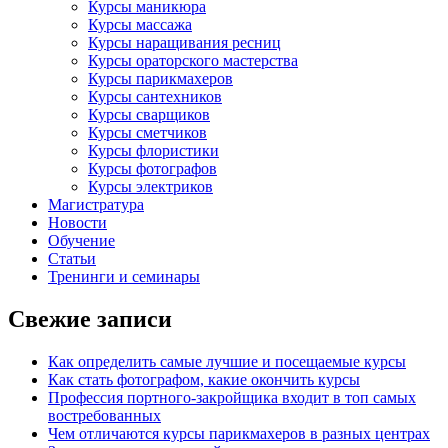
Курсы маникюра
Курсы массажа
Курсы наращивания ресниц
Курсы ораторского мастерства
Курсы парикмахеров
Курсы сантехников
Курсы сварщиков
Курсы сметчиков
Курсы флористики
Курсы фотографов
Курсы электриков
Магистратура
Новости
Обучение
Статьи
Тренинги и семинары
Свежие записи
Как определить самые лучшие и посещаемые курсы
Как стать фотографом, какие окончить курсы
Профессия портного-закройщика входит в топ самых
востребованных
Чем отличаются курсы парикмахеров в разных центрах