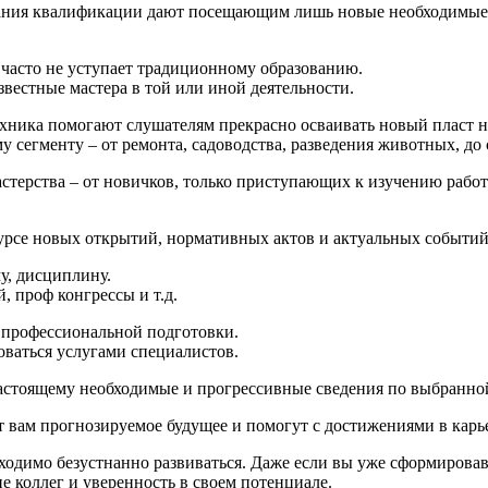
ания квалификации дают посещающим лишь новые необходимые 
 часто не уступает традиционному образованию.
вестные мастера в той или иной деятельности.
ехника помогают слушателям прекрасно осваивать новый пласт 
егменту – от ремонта, садоводства, разведения животных, до с
астерства – от новичков, только приступающих к изучению раб
урсе новых открытий, нормативных актов и актуальных событий,
у, дисциплину.
 проф конгрессы и т.д.
 профессиональной подготовки.
оваться услугами специалистов.
астоящему необходимые и прогрессивные сведения по выбранно
 вам прогнозируемое будущее и помогут с достижениями в карь
бходимо безустнанно развиваться. Даже если вы уже сформирова
 коллег и уверенность в своем потенциале.