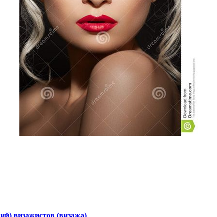
щий) визажистов (визажа)