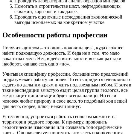
Проводить лабораторный анализ образцов минералов.
Помогать в строительстве шахт, нефтедобывающих
скважин, карьеров и так далее.
Проводить оценочные исследования экономической
выгоды ископаемых на конкретном участке.
Особенности работы профессии
Получить диплом – это лишь половина дела, куда сложнее
найти подходящую должность. И беда не в том, что мало
вакантных мест. Нет, в действительности все как раз таки
наоборот, однако есть одно «но».
Учитывая специфику профессии, большинство предложений
подразумевает работу «в поле». То есть придется очень много
ездить по дальним краям и жить под звездным небом. И хотя в
такие экспедиции зачастую ездит целая группа геологов, все
же дефицит цивилизации будет всегда налицо. Но если
человек любит природу и свое дело, то подобный ход вещей
для него, скорее, плюс, нежели минус.
Естественно, устроиться работать геологом можно и на
территории родного города. К примеру, проводить
геологические изыскания или создавать топографические
карты. Однако следует понимать, что здесь и конкуренция