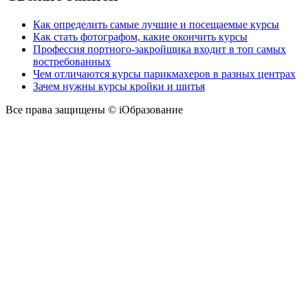
Как определить самые лучшие и посещаемые курсы
Как стать фотографом, какие окончить курсы
Профессия портного-закройщика входит в топ самых
востребованных
Чем отличаются курсы парикмахеров в разных центрах
Зачем нужны курсы кройки и шитья
Все права защищены © iОбразование