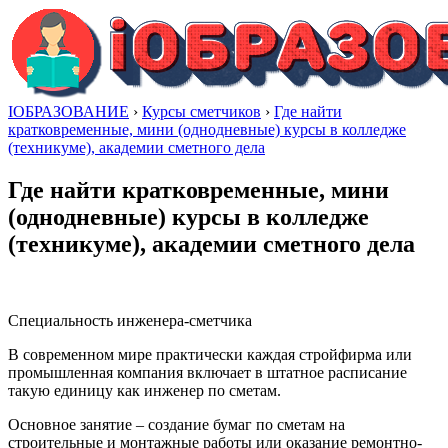
IОБРАЗОВАНИЕ
›
Курсы сметчиков
›
Где найти
кратковременные, мини (однодневные) курсы в колледже
(техникуме), академии сметного дела
Где найти кратковременные, мини
(однодневные) курсы в колледже
(техникуме), академии сметного дела
Специальность инженера-сметчика
В современном мире практически каждая стройфирма или
промышленная компания включает в штатное расписание
такую единицу как инженер по сметам.
Основное занятие – создание бумаг по сметам на
строительные и монтажные работы или оказание ремонтно-