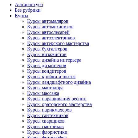
Аспирантура
Без рубрики
Курсы
Курсы автомаляров
Курсы автомехаников
Курсы автослесарей
Курсы автоэлектриков
Курсы актерского мастерства
Курсы бухгалтеров
Курсы визажистов
Курсы дизайна интерьера
Курсы дизайнеров
Курсы кондитеров
Курсы кройки и шитья
Курсы ландшафтного дизайна
Курсы маникюра
Курсы массажа
Курсы наращивания ресниц
Курсы ораторского мастерства
Курсы парикмахеров
Курсы сантехников
Курсы сварщиков
Курсы сметчиков
Курсы флористики
Курсы фотографов