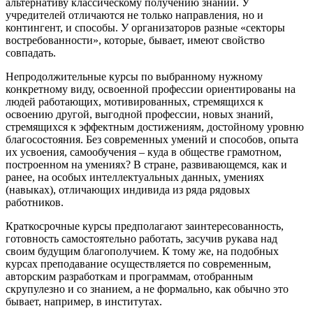
альтернативу классическому получению знаний. У
учредителей отличаются не только направления, но и
контингент, и способы. У организаторов разные «секторы
востребованности», которые, бывает, имеют свойство
совпадать.
Непродолжительные курсы по выбранному нужному
конкретному виду, освоенной профессии ориентированы на
людей работающих, мотивированных, стремящихся к
освоению другой, выгодной профессии, новых знаний,
стремящихся к эффектным достижениям, достойному уровню
благосостояния. Без современных умений и способов, опыта
их усвоения, самообучения – куда в обществе грамотном,
построенном на умениях? В стране, развивающемся, как и
ранее, на особых интеллектуальных данных, умениях
(навыках), отличающих индивида из ряда рядовых
работников.
Краткосрочные курсы предполагают заинтересованность,
готовность самостоятельно работать, засучив рукава над
своим будущим благополучием. К тому же, на подобных
курсах преподавание осуществляется по современным,
авторским разработкам и программам, отобранным
скрупулезно и со знанием, а не формально, как обычно это
бывает, например, в институтах.