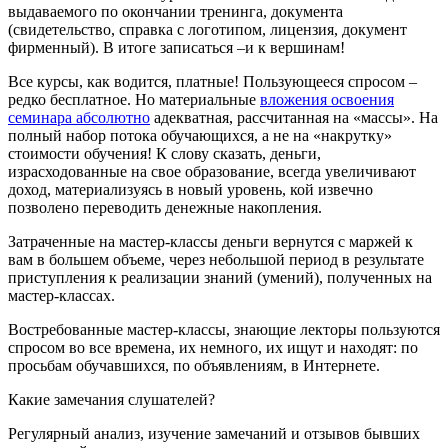
выдаваемого по окончании тренинга, документа
(свидетельство, справка с логотипом, лицензия, документ
фирменный). В итоге записаться –и к вершинам!
Все курсы, как водится, платные! Пользующееся спросом –
редко бесплатное. Но материальные
вложения освоения
семинара абсолютно
адекватная, рассчитанная на «массы». На
полный набор потока обучающихся, а не на «накрутку»
стоимости обучения! К слову сказать, деньги,
израсходованные на свое образование, всегда увеличивают
доход, материализуясь в новый уровень, кой извечно
позволено переводить денежные накопления.
Затраченные на мастер-классы деньги вернутся с маржей к
вам в большем объеме, через небольшой период в результате
приступления к реализации знаний (умений), полученных на
мастер-классах.
Востребованные мастер-классы, знающие лекторы пользуются
спросом во все времена, их немного, их ищут и находят: по
просьбам обучавшихся, по объявлениям, в Интернете.
Какие замечания слушателей?
Регулярный анализ, изучение замечаний и отзывов бывших