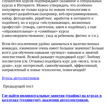
слушателей курсов подтверждают сказанное о специальных
курсах в Интернете. Можно утверждать, что особенно
популярны не только курсы по новым технологиям и
интернет-разработкам (например, веб-программирование,
набор, фотодизайн, рерайтинг, заработок в интернете и
подобное), но и курсы «обслуживающих, жизненных
профессий» (токарь, сантехник, швея и подобные), а еше
«образовательные» и «семейные» курсы
(самосовершенствование, уход за ребенком, фитнес и т.п.).
Всем без исключения удобно заниматься в малочисленных
командах, означенное очень имеет большое значение! Больше
всего для обучения навыкам «ручных» навыков и занятий
лингвистикой. Всякий разыщет подходящий курс! Любому
посоветуем (см. Отзывы) подобрать курс для «мозга, тела и
души», курс интересный, самообучающий, эффективный,
направленный в новые технологии, помогающий!
Курсы автоэлектриков
Предыдущий пост
Где найти индивидуальные занятия (график) на курсах в
колледже (техникуме), академии автоэлектриков.