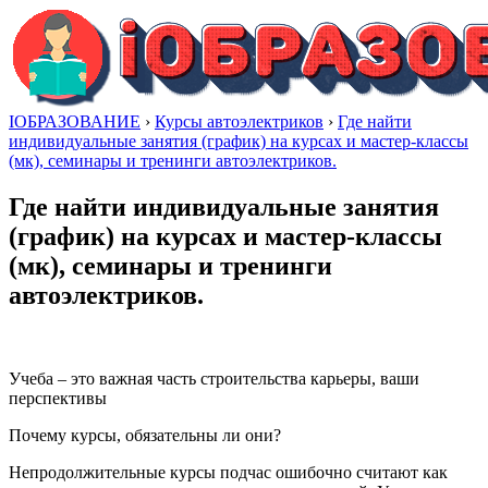
IОБРАЗОВАНИЕ
›
Курсы автоэлектриков
›
Где найти
индивидуальные занятия (график) на курсах и мастер-классы
(мк), семинары и тренинги автоэлектриков.
Где найти индивидуальные занятия
(график) на курсах и мастер-классы
(мк), семинары и тренинги
автоэлектриков.
Учеба – это важная часть строительства карьеры, ваши
перспективы
Почему курсы, обязательны ли они?
Непродолжительные курсы подчас ошибочно считают как