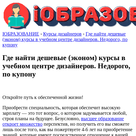
IОБРАЗОВАНИЕ
›
Курсы дизайнеров
›
Где найти дешевые
(эконом) курсы в учебном центре дизайнеров. Недорого, по
купону
Где найти дешевые (эконом) курсы в
учебном центре дизайнеров. Недорого,
по купону
Откройте путь к обеспеченной жизни!
Приобрести специальность, которая обеспечит высокую
зарплату — это тот вопрос, о котором задумывается любой,
строя планы на будущее. Безусловно,
высшее образование
откроет множество
перспектив, но получить его вы сможете
лишь после того, как вы пожертвуете 4-6 лет на приобретение
знаний, которые имеют посредственное отношение к вашей