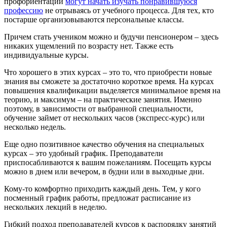
профориентации
могут начать изучать понравившуюся
профессию
не отрываясь от учебного процесса. Для тех, кто
постарше организовываются персональные классы.
Причем стать учеником можно и будучи пенсионером – здесь
никаких ущемлений по возрасту нет. Также есть
индивидуальные курсы.
Что хорошего в этих курсах – это то, что приобрести новые
знания вы сможете за достаточно короткое время. На курсах
повышения квалификации выделяется минимальное время на
теорию, и максимум – на практические занятия. Именно
поэтому, в зависимости от выбранной специальности,
обучение займет от нескольких часов (экспресс-курс) или
несколько недель.
Еще одно позитивное качество обучения на специальных
курсах – это удобный график. Преподаватели
приспосабливаются к вашим пожеланиям. Посещать курсы
можно в днем или вечером, в будни или в выходные дни.
Кому-то комфортно приходить каждый день. Тем, у кого
посменный график работы, предложат расписание из
нескольких лекций в неделю.
Гибкий подход преподавателей курсов к распорядку занятий