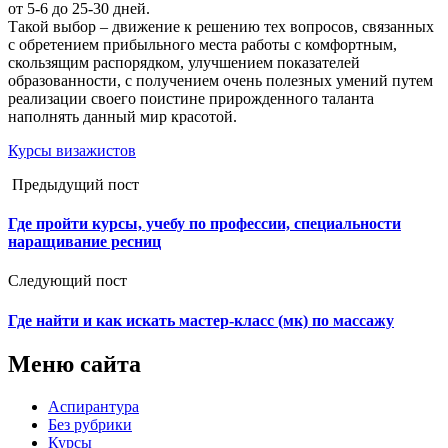
от 5-6 до 25-30 дней.
Такой выбор – движение к решению тех вопросов, связанных
с обретением прибыльного места работы с комфортным,
скользящим распорядком, улучшением показателей
образованности, с получением очень полезных умений путем
реализации своего поистине прирожденного таланта
наполнять данный мир красотой.
Курсы визажистов
Предыдущий пост
Где пройти курсы, учебу по профессии, специальности
наращивание ресниц
Следующий пост
Где найти и как искать мастер-класс (мк) по массажу
Меню сайта
Аспирантура
Без рубрики
Курсы