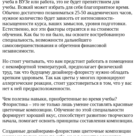
учеба в ВУЗе или работа, это не будет препятствием для
учебы. Всякий может избрать для себя благоприятное время.
Обычно достаточно позаниматься 25-50 академических часов,
нужное количество будет зависеть от интенсивности-
насыщенности курса, ваших замыслов, уровня подготовки.
Естественно, все эти факторы отразятся и на стоимости
обучения. Как бы то ни было, вы освоите востребованную
специальность, возможности дальнейшего
самосовершенствования и обретения финансовой
независимости.
Но стоит учитывать, что вам предстоит работать в помещении
с некомфортной температурой, предполагает физический
труд, так что будущему дизайнеру-флористу нужно обладать
крепким здоровьем. Так как цветы у многих провоцируют
аллергические реакции, стоит удостовериться в том, что у вас
нет к ней предрасположенности.
Чем полезны навыки, приобретенные во время учебы?
Флористика – это не только лишь умение составлять красивые
цветочные композиции. Обучение по этой специальности
формирует хороший вкус, способствует развитию творческого
начала, помогает освоить принципы составления композиции.
Созданные дизайнерами-флористами цветочные композиции