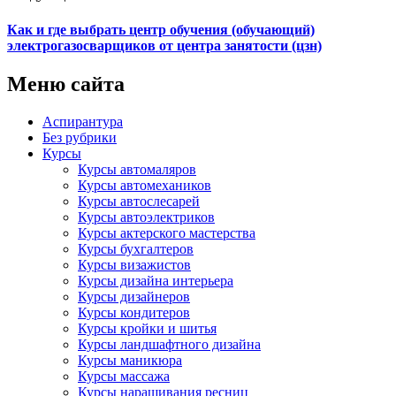
Как и где выбрать центр обучения (обучающий)
электрогазосварщиков от центра занятости (цзн)
Меню сайта
Аспирантура
Без рубрики
Курсы
Курсы автомаляров
Курсы автомехаников
Курсы автослесарей
Курсы автоэлектриков
Курсы актерского мастерства
Курсы бухгалтеров
Курсы визажистов
Курсы дизайна интерьера
Курсы дизайнеров
Курсы кондитеров
Курсы кройки и шитья
Курсы ландшафтного дизайна
Курсы маникюра
Курсы массажа
Курсы наращивания ресниц