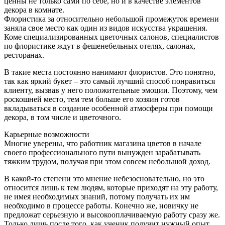
ценны не только сами по себе, но и в качестве элементов
декора в комнате.
Флористика за относительно небольшой промежуток времени
заняла свое место как один из видов искусства украшения.
Коме специализированных цветочных салонов, специалистов
по флористике ждут в фешенебельных отелях, салонах,
ресторанах.
В такие места постоянно нанимают флористов. Это понятно,
так как яркий букет – это самый лучший способ понравиться
клиенту, вызвав у него положительные эмоции. Поэтому, чем
роскошней место, тем тем больше его хозяин готов
вкладываться в создание особенной атмосферы при помощи
декора, в том числе и цветочного.
Карьерные возможности
Многие уверены, что работник магазина цветов в начале
своего профессионального пути вынужден зарабатывать
тяжким трудом, получая при этом совсем небольшой доход.
В какой-то степени это мнение небезосновательно, но это
относится лишь к тем людям, которые приходят на эту работу,
не имея необходимых знаний, потому получать их им
необходимо в процессе работы. Конечно же, новичку не
предложат серьезную и высокооплачиваемую работу сразу же.
Только лишь после того, как ученик получит нужный опыт,