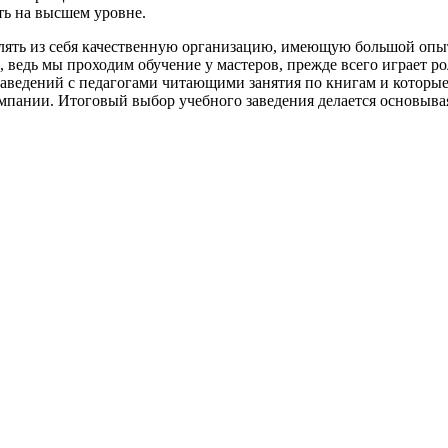
ь на высшем уровне.
ять из себя качественную организацию, имеющую большой опыт
, ведь мы проходим обучение у мастеров, прежде всего играет р
 заведений с педагогами читающими занятия по книгам и которы
пании. Итоговый выбор учебного заведения делается основывая