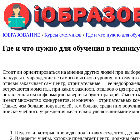
IОБРАЗОВАНИЕ
›
Курсы сметчиков
›
Где и что нужно для обу
Где и что нужно для обучения в техник
Стоит ли ориентироваться на мнения других людей при выбор
на курсы в учреждение не самого высокого уровня, потому чт
отзывы заказывает сам центр, отрицательные — ее недоброжелат
встречаются моменты, при каких важность отзывов о центре д
оставленная им информация наверняка будет правдой. Имеет 
имеют множество конкурентов, и конечно – отрицательных ко
Также, чем больше покупателей, тем больше среди них ворчл
поиске учебного учреждения желательно уделять внимание мно
Педагоги, которые проводят подготовку студентов, долж
Варианты учебы, которые предлагает центр, должны быть