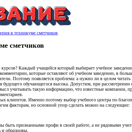
чения в техникуме сметчиков
уме сметчиков
е курсов? Каждый учащийся который выбирает учебное заведени
о комментарии, которые оставляют об учебном заведении, в бол
ели. Поэтому появляется проблема: а нужно ли в целом читать и
ля будущего обучающегося высока. Допустим, при рассмотрении
смысл учитывать такую информацию, что известные компании, п
мментариев.
ивых клиентов. Именно поэтому выбор учебного центра по благ
гим факторам, но основной упор сделать можно на следующие:
ны быть признанными профи в своей работе, а не рядовыми учит
 и образцовы.