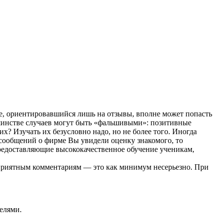
е, ориентировавшийся лишь на отзывы, вполне может попасть
ьшинстве случаев могут быть «фальшивыми»: позитивные
х? Изучать их безусловно надо, но не более того. Иногда
 сообщений о фирме Вы увидели оценку знакомого, то
редоставляющие высококачественное обучение ученикам,
оприятным комментариям — это как минимум несерьезно. При
елями.