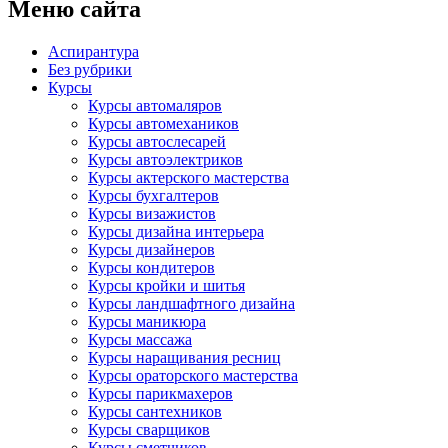
Меню сайта
Аспирантура
Без рубрики
Курсы
Курсы автомаляров
Курсы автомехаников
Курсы автослесарей
Курсы автоэлектриков
Курсы актерского мастерства
Курсы бухгалтеров
Курсы визажистов
Курсы дизайна интерьера
Курсы дизайнеров
Курсы кондитеров
Курсы кройки и шитья
Курсы ландшафтного дизайна
Курсы маникюра
Курсы массажа
Курсы наращивания ресниц
Курсы ораторского мастерства
Курсы парикмахеров
Курсы сантехников
Курсы сварщиков
Курсы сметчиков