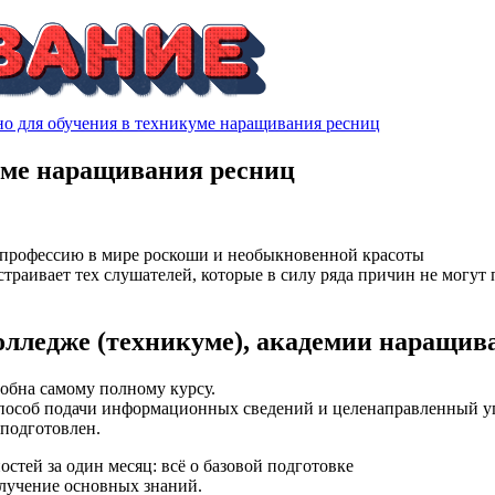
но для обучения в техникуме наращивания ресниц
куме наращивания ресниц
 профессию в мире роскоши и необыкновенной красоты
страивает тех слушателей, которые в силу ряда причин не могу
колледже (техникуме), академии наращив
добна самому полному курсу.
особ подачи информационных сведений и целенаправленный упо
 подготовлен.
тей за один месяц: всё о базовой подготовке
лучение основных знаний.