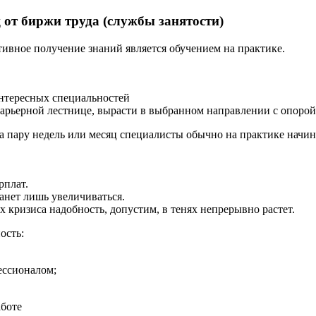
 от биржи труда (службы занятости)
тивное получение знаний является обучением на практике.
нтересных специальностей
карьерной лестнице, вырасти в выбранном направлении с опорой
за пару недель или месяц специалисты обычно на практике начи
рплат.
анет лишь увеличиваться.
 кризиса надобность, допустим, в тенях непрерывно растет.
ость:
ессионалом;
аботе