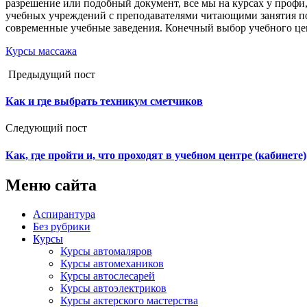
разрешение или подобный документ, все мы на курсах у профи,
учебных учреждений с преподавателями читающими занятия по
современные учебные заведения. Конечный выбор учебного цен
Курсы массажа
Предыдущий пост
Как и где выбрать техникум сметчиков
Следующий пост
Как, где пройти и, что проходят в учебном центре (кабинете)
Меню сайта
Аспирантура
Без рубрики
Курсы
Курсы автомаляров
Курсы автомехаников
Курсы автослесарей
Курсы автоэлектриков
Курсы актерского мастерства