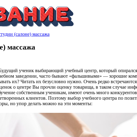
студии (салоне) массажа
не) массажа
 Будущий ученик выбирающий учебный центр, который опирался т
 учебном заведении, часто бывают «фальшивыми» — хорошие ком
тывать их? Читать их безусловно нужно. Очень редко встречаютс
ценок о центре Вы прочли оценку товарища, в таком случае инф
учение собственным ученикам, имеют очень много конкурентов,
влетворенных клиентов. Поэтому выбор учебного центра по поз
оры, но упор делать можно на эти моменты: