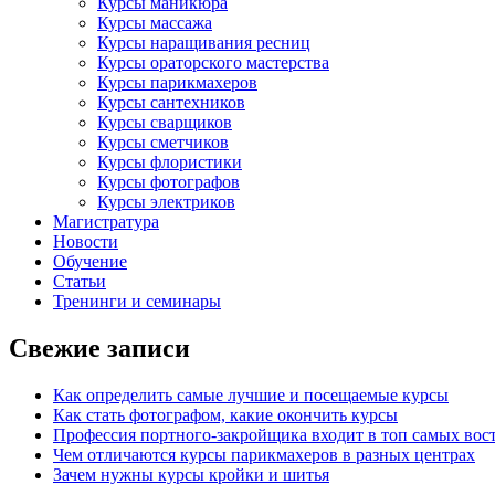
Курсы маникюра
Курсы массажа
Курсы наращивания ресниц
Курсы ораторского мастерства
Курсы парикмахеров
Курсы сантехников
Курсы сварщиков
Курсы сметчиков
Курсы флористики
Курсы фотографов
Курсы электриков
Магистратура
Новости
Обучение
Статьи
Тренинги и семинары
Свежие записи
Как определить самые лучшие и посещаемые курсы
Как стать фотографом, какие окончить курсы
Профессия портного-закройщика входит в топ самых во
Чем отличаются курсы парикмахеров в разных центрах
Зачем нужны курсы кройки и шитья