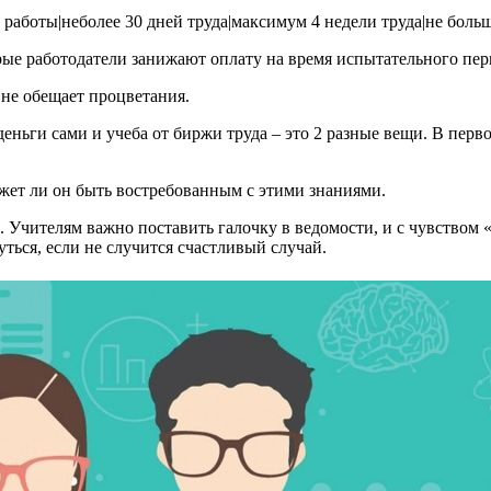
работы|неболее 30 дней труда|максимум 4 недели труда|не боль
ые работодатели занижают оплату на время испытательного пери
 не обещает процветания.
еньги сами и учеба от биржи труда – это 2 разные вещи. В перв
может ли он быть востребованным с этими знаниями.
 Учителям важно поставить галочку в ведомости, и с чувством 
ться, если не случится счастливый случай.