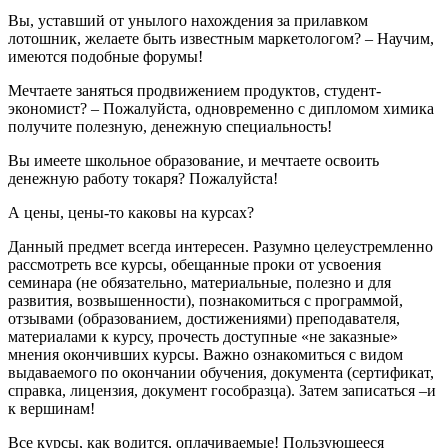
Вы, уставший от унылого нахождения за прилавком
лотошник, желаете быть известным маркетологом? – Научим,
имеются подобные форумы!
Мечтаете заняться продвижением продуктов, студент-
экономист? – Пожалуйста, одновременно с дипломом химика
получите полезную, денежную специальность!
Вы имеете школьное образование, и мечтаете освоить
денежную работу токаря? Пожалуйста!
А цены, цены-то каковы на курсах?
Данный предмет всегда интересен. Разумно целеустремленно
рассмотреть все курсы, обещанные проки от усвоения
семинара (не обязательно, материальные, полезно и для
развития, возвышенности), познакомиться с программой,
отзывами (образованием, достижениями) преподавателя,
материалами к курсу, прочесть доступные «не заказные»
мнения окончивших курсы. Важно ознакомиться с видом
выдаваемого по окончании обучения, документа (сертификат,
справка, лицензия, документ гособразца). Затем записаться –и
к вершинам!
Все курсы, как водится, оплачиваемые! Пользующееся