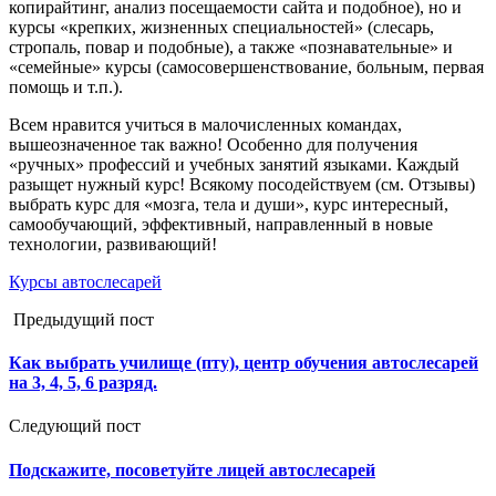
копирайтинг, анализ посещаемости сайта и подобное), но и
курсы «крепких, жизненных специальностей» (слесарь,
стропаль, повар и подобные), а также «познавательные» и
«семейные» курсы (самосовершенствование, больным, первая
помощь и т.п.).
Всем нравится учиться в малочисленных командах,
вышеозначенное так важно! Особенно для получения
«ручных» профессий и учебных занятий языками. Каждый
разыщет нужный курс! Всякому посодействуем (см. Отзывы)
выбрать курс для «мозга, тела и души», курс интересный,
самообучающий, эффективный, направленный в новые
технологии, развивающий!
Курсы автослесарей
Предыдущий пост
Как выбрать училище (пту), центр обучения автослесарей
на 3, 4, 5, 6 разряд.
Следующий пост
Подскажите, посоветуйте лицей автослесарей