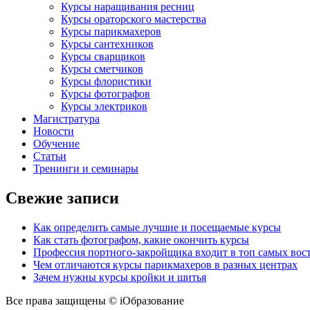
Курсы наращивания ресниц
Курсы ораторского мастерства
Курсы парикмахеров
Курсы сантехников
Курсы сварщиков
Курсы сметчиков
Курсы флористики
Курсы фотографов
Курсы электриков
Магистратура
Новости
Обучение
Статьи
Тренинги и семинары
Свежие записи
Как определить самые лучшие и посещаемые курсы
Как стать фотографом, какие окончить курсы
Профессия портного-закройщика входит в топ самых во
Чем отличаются курсы парикмахеров в разных центрах
Зачем нужны курсы кройки и шитья
Все права защищены © iОбразование