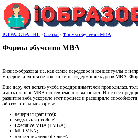
IОБРАЗОВАНИЕ
›
Статьи
›
Формы обучения MBA
Формы обучения MBA
Бизнес-образование, как самое передовое и концептуально нап
модернизируется не только лишь содержание курсов MBA. Фор
Еще пару лет вспять учеба предпринимателей проводилась толь
иметь степень MBA повсевременно вырастает. И не все предпр
развитие веба ускорило этот процесс и расширило способности
образовательные формы:
вечерняя (part time);
модульная (module);
Executive MBA (EMBA);
Mini MBA;
дистанционная (distance).