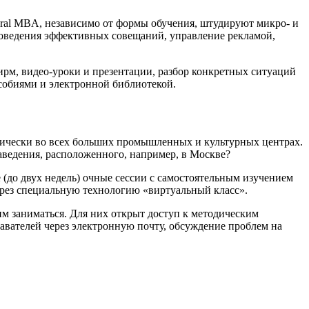
neral MBA, независимо от формы обучения, штудируют микро- и
проведения эффективных совещаний, управление рекламой,
ирм, видео-уроки и презентации, разбор конкретных ситуаций
особиями и электронной библиотекой.
тически во всех больших промышленных и культурных центрах.
аведения, расположенного, например, в Москве?
(до двух недель) очные сессии с самостоятельным изучением
рез специальную технологию «виртуальный класс».
м заниматься. Для них открыт доступ к методическим
авателей через электронную почту, обсуждение проблем на