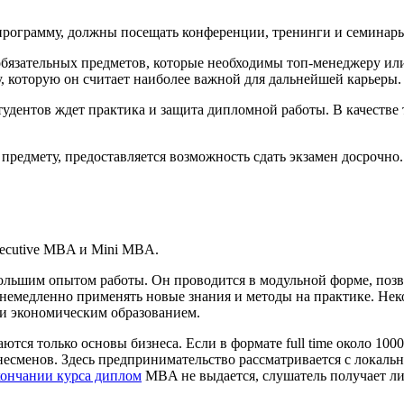
программу, должны посещать конференции, тренинги и семинар
обязательных предметов, которые необходимы топ-менеджеру или
у, которую он считает наиболее важной для дальнейшей карьеры.
студентов ждет практика и защита дипломной работы. В качестве
 предмету, предоставляется возможность сдать экзамен досрочно
ecutive MBA и Mini MBA.
большим опытом работы. Он проводится в модульной форме, поз
 – немедленно применять новые знания и методы на практике. Н
и экономическим образованием.
тся только основы бизнеса. Если в формате full time около 100
есменов. Здесь предпринимательство рассматривается с локаль
кончании курса диплом
MBA не выдается, слушатель получает л