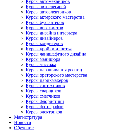
Курсы автомехаников
Курсы автослесарей
Курсы автоэлектриков
Курсы актерского мастерства
Курсы бухгалтеров
Курсы визажистов
Курсы дизайна интерьера
Курсы дизайнеров
Курсы кондитеров
Курсы кройки и шитья
Курсы ландшафтного дизайна
Курсы маникюра
Курсы массажа
Курсы наращивания ресниц
Курсы ораторского мастерства
Курсы парикмахеров
Курсы сантехников
Курсы сварщиков
Курсы сметчиков
Курсы флористики
Курсы фотографов
Курсы электриков
Магистратура
Новости
Обучение