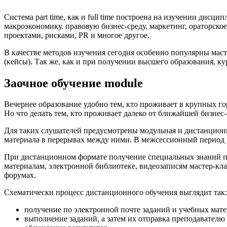
Система part time, как и full time построена на изучении ди
макроэкономику, правовую бизнес-среду, маркетинг, ораторск
проектами, рисками, PR и многое другое.
В качестве методов изучения сегодня особенно популярны мас
(кейсы). Так же, как и при получении высшего образования, к
Заочное обучение module
Вечернее образование удобно тем, кто проживает в крупных 
Но что делать тем, кто проживает далеко от ближайшей бизне
Для таких слушателей предусмотрены модульная и дистанционн
материала в перерывах между ними. В межсессионный период 
При дистанционном формате получение специальных знаний про
материалам, электронной библиотеке, видеозаписям мастер-кл
форумах.
Схематически процесс дистанционного обучения выглядит так:
получение по электронной почте заданий и учебных мате
выполнение заданий, а затем их отправка преподавателю 