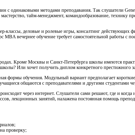
сциплин с одинаковыми методами преподавания. Так слушатели Ge
ое мастерство, тайм-менеджмент, командообразование, технику 
тер-классы, деловые и ролевые игры, консалтинг действующих ф
урс MBA вечернее обучение требует самостоятельной работы с п
городах. Кроме Москвы и Санкт-Петербурга школы имеются прак
с-школы? Или хочет получить диплом конкретного престижного з
ая формы обучения. Модульный вариант предполагает короткие 
учащиеся общаются с преподавателями и другими студентами че
исходит через интернет. Слушатели сами решают, где и когда и
ассов, лекционных занятий, налажена постоянная помощь препод
риалов;
на проверку;