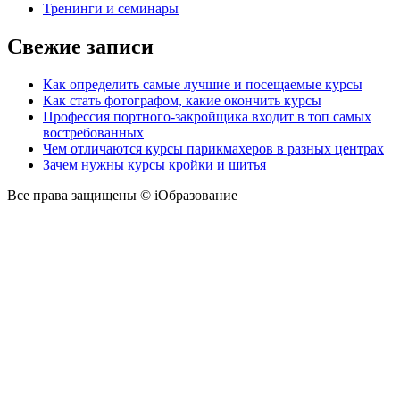
Тренинги и семинары
Свежие записи
Как определить самые лучшие и посещаемые курсы
Как стать фотографом, какие окончить курсы
Профессия портного-закройщика входит в топ самых
востребованных
Чем отличаются курсы парикмахеров в разных центрах
Зачем нужны курсы кройки и шитья
Все права защищены © iОбразование