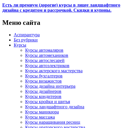
Есть ли премиум (дорогие) курсы в лицее ландшафтного
дизайна с кредитом и рассрочкой. Скидки и купоны.
Меню сайта
Аспирантура
Без рубрики
Курсы
Курсы автомаляров
Курсы автомехаников
Курсы автослесарей
Курсы автоэлектриков
Курсы актерского мастерства
Курсы бухгалтеров
Курсы визажистов
Курсы дизайна интерьера
Курсы дизайнеров
Курсы кондитеров
Курсы кройки и шитья
Курсы ландшафтного дизайна
Курсы маникюра
Курсы массажа
Курсы наращивания ресниц
Курсы ораторского мастерства