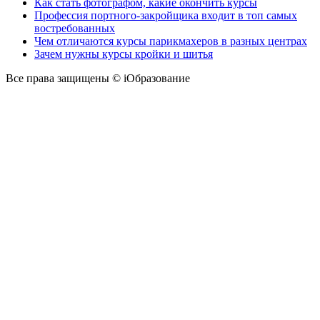
Как стать фотографом, какие окончить курсы
Профессия портного-закройщика входит в топ самых
востребованных
Чем отличаются курсы парикмахеров в разных центрах
Зачем нужны курсы кройки и шитья
Все права защищены © iОбразование