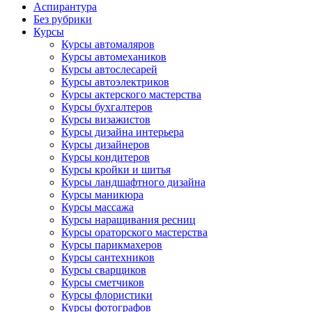
Аспирантура
Без рубрики
Курсы
Курсы автомаляров
Курсы автомехаников
Курсы автослесарей
Курсы автоэлектриков
Курсы актерского мастерства
Курсы бухгалтеров
Курсы визажистов
Курсы дизайна интерьера
Курсы дизайнеров
Курсы кондитеров
Курсы кройки и шитья
Курсы ландшафтного дизайна
Курсы маникюра
Курсы массажа
Курсы наращивания ресниц
Курсы ораторского мастерства
Курсы парикмахеров
Курсы сантехников
Курсы сварщиков
Курсы сметчиков
Курсы флористики
Курсы фотографов