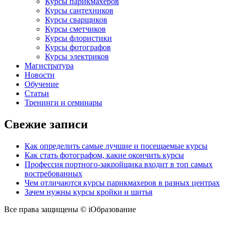
Курсы парикмахеров
Курсы сантехников
Курсы сварщиков
Курсы сметчиков
Курсы флористики
Курсы фотографов
Курсы электриков
Магистратура
Новости
Обучение
Статьи
Тренинги и семинары
Свежие записи
Как определить самые лучшие и посещаемые курсы
Как стать фотографом, какие окончить курсы
Профессия портного-закройщика входит в топ самых
востребованных
Чем отличаются курсы парикмахеров в разных центрах
Зачем нужны курсы кройки и шитья
Все права защищены © iОбразование