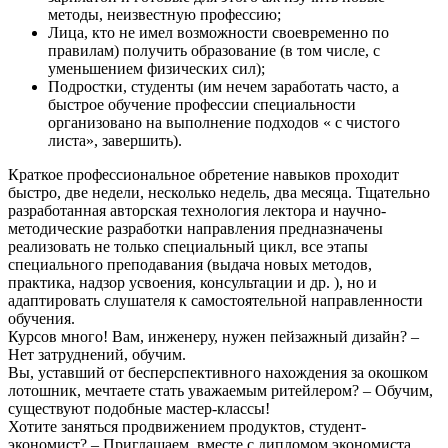
методы, неизвестную профессию;
Лица, кто не имел возможности своевременно по
правилам) получить образование (в том числе, с
уменьшением физических сил);
Подростки, студенты (им нечем заработать часто, а
быстрое обучение профессии специальности
организовано на выполнение подходов « с чистого
листа», завершить).
Краткое профессиональное обретение навыков проходит
быстро, две недели, несколько недель, два месяца. Тщательно
разработанная авторская технология лектора и научно-
методические разработки направления предназначены
реализовать не только специальный цикл, все этапы
специального преподавания (выдача новых методов,
практика, надзор усвоения, консультации и др. ), но и
адаптировать слушателя к самостоятельной направленности
обучения.
Курсов много! Вам, инженеру, нужен пейзажный дизайн? –
Нет затруднений, обучим.
Вы, уставший от бесперспективного нахождения за окошком
лотошник, мечтаете стать уважаемым ритейлером? – Обучим,
существуют подобные мастер-классы!
Хотите заняться продвижением продуктов, студент-
экономист? – Приглашаем, вместе с дипломом экономиста