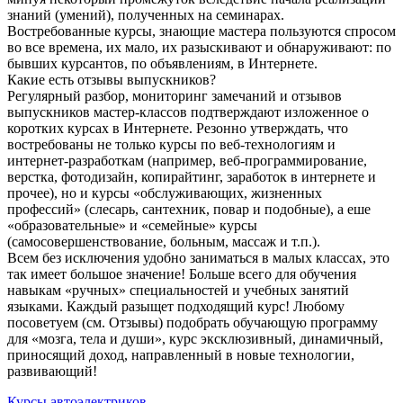
знаний (умений), полученных на семинарах.
Востребованные курсы, знающие мастера пользуются спросом
во все времена, их мало, их разыскивают и обнаруживают: по
бывших курсантов, по объявлениям, в Интернете.
Какие есть отзывы выпускников?
Регулярный разбор, мониторинг замечаний и отзывов
выпускников мастер-классов подтверждают изложенное о
коротких курсах в Интернете. Резонно утверждать, что
востребованы не только курсы по веб-технологиям и
интернет-разработкам (например, веб-программирование,
верстка, фотодизайн, копирайтинг, заработок в интернете и
прочее), но и курсы «обслуживающих, жизненных
профессий» (слесарь, сантехник, повар и подобные), а еше
«образовательные» и «семейные» курсы
(самосовершенствование, больным, массаж и т.п.).
Всем без исключения удобно заниматься в малых классах, это
так имеет большое значение! Больше всего для обучения
навыкам «ручных» специальностей и учебных занятий
языками. Каждый разыщет подходящий курс! Любому
посоветуем (см. Отзывы) подобрать обучающую программу
для «мозга, тела и души», курс эксклюзивный, динамичный,
приносящий доход, направленный в новые технологии,
развивающий!
Курсы автоэлектриков